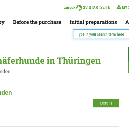
zurück
SV STARTSEITE
MY 
py
Before the purchase
Initial preparations
A
häferhunde in Thüringen
unden
inden
Details