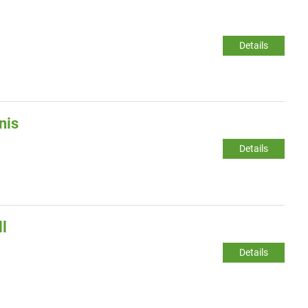
Details
nis
Details
l
Details