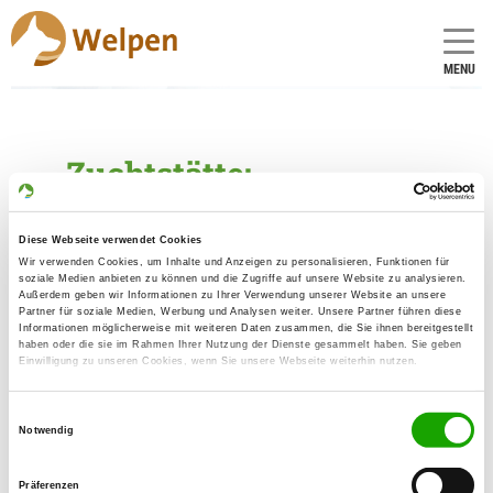
MENU
Zuchtstätte:
von der Römerwarte
Diese Webseite verwendet Cookies
Gründungsdatum: 16.09.1981
Wir verwenden Cookies, um Inhalte und Anzeigen zu personalisieren, Funktionen für
soziale Medien anbieten zu können und die Zugriffe auf unsere Website zu analysieren.
Außerdem geben wir Informationen zu Ihrer Verwendung unserer Website an unsere
Partner für soziale Medien, Werbung und Analysen weiter. Unsere Partner führen diese
Críador
Informationen möglicherweise mit weiteren Daten zusammen, die Sie ihnen bereitgestellt
haben oder die sie im Rahmen Ihrer Nutzung der Dienste gesammelt haben. Sie geben
Silvia Stimpfig
Einwilligung zu unseren Cookies, wenn Sie unsere Webseite weiterhin nutzen.
Hetzenbergweg 19
75177 Pforzheim
Einwilligungsauswahl
Notwendig
Kontakt
SV-DOxS:
Präferenzen