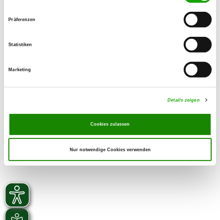
Zuchtstätte auf SV-DOxS ansehen
Präferenzen
Anschrift der Zuchtstätte
von der Pfalzperle
Statistiken
Claudius-Lojet-Str. 7
67133 Maxdorf
Marketing
Derzeit keine Welpen
Details zeigen
Cookies zulassen
Nur notwendige Cookies verwenden