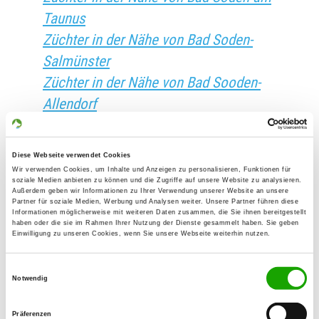
Taunus
Züchter in der Nähe von Bad Soden-
Salmünster
Züchter in der Nähe von Bad Sooden-
Allendorf
Züchter in der Nähe von Bad
Staffelstein
Diese Webseite verwendet Cookies
Züchter in der Nähe von Bad Sulza
Wir verwenden Cookies, um Inhalte und Anzeigen zu personalisieren, Funktionen für
soziale Medien anbieten zu können und die Zugriffe auf unsere Website zu analysieren.
Züchter in der Nähe von Bad Säckingen
Außerdem geben wir Informationen zu Ihrer Verwendung unserer Website an unsere
Partner für soziale Medien, Werbung und Analysen weiter. Unsere Partner führen diese
Züchter in der Nähe von Bad Sülze
Informationen möglicherweise mit weiteren Daten zusammen, die Sie ihnen bereitgestellt
haben oder die sie im Rahmen Ihrer Nutzung der Dienste gesammelt haben. Sie geben
Züchter in der Nähe von Bad Teinach-
Einwilligung zu unseren Cookies, wenn Sie unsere Webseite weiterhin nutzen.
Zavelstein
Einwilligungsauswahl
Züchter in der Nähe von Bad Tennstedt
Notwendig
Züchter in der Nähe von Bad Tölz
Züchter in der Nähe von Bad Urach
Präferenzen