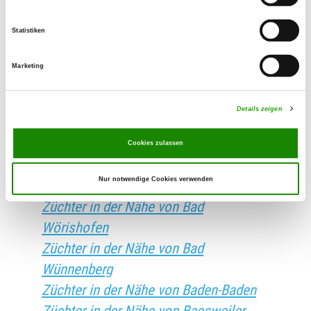
Züchter in der Nähe von Bad Vilbel
Statistiken
Züchter in der Nähe von Bad Waldsee
Züchter in der Nähe von Bad Wildbad
Marketing
Züchter in der Nähe von Bad Wildungen
Züchter in der Nähe von Bad Wilsnack
Details zeigen
Züchter in der Nähe von Bad Wimpfen
Züchter in der Nähe von Bad
Cookies zulassen
Windsheim
Nur notwendige Cookies verwenden
Züchter in der Nähe von Bad Wurzach
Züchter in der Nähe von Bad
Wörishofen
Züchter in der Nähe von Bad
Wünnenberg
Züchter in der Nähe von Baden-Baden