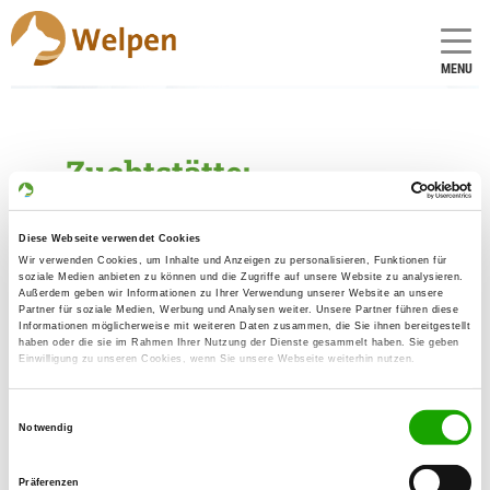
MENU
Zuchtstätte:
von Arenaris
Diese Webseite verwendet Cookies
Gründungsdatum: 23.11.2001
Wir verwenden Cookies, um Inhalte und Anzeigen zu personalisieren, Funktionen für
soziale Medien anbieten zu können und die Zugriffe auf unsere Website zu analysieren.
Außerdem geben wir Informationen zu Ihrer Verwendung unserer Website an unsere
Partner für soziale Medien, Werbung und Analysen weiter. Unsere Partner führen diese
Críador
Informationen möglicherweise mit weiteren Daten zusammen, die Sie ihnen bereitgestellt
haben oder die sie im Rahmen Ihrer Nutzung der Dienste gesammelt haben. Sie geben
Frank Schmieder
Einwilligung zu unseren Cookies, wenn Sie unsere Webseite weiterhin nutzen.
Auf dem Boxberg 146
99887 Georgenthal
Einwilligungsauswahl
Notwendig
Kontakt
SV-DOxS:
Präferenzen