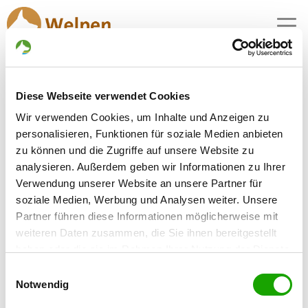
MENU
Diese Webseite verwendet Cookies
Zuchtstätte:
Wir verwenden Cookies, um Inhalte und Anzeigen zu
vom Werraufer
personalisieren, Funktionen für soziale Medien anbieten
zu können und die Zugriffe auf unsere Website zu
Gründungsdatum: 01.07.1992
analysieren. Außerdem geben wir Informationen zu Ihrer
Verwendung unserer Website an unsere Partner für
soziale Medien, Werbung und Analysen weiter. Unsere
Críador
Partner führen diese Informationen möglicherweise mit
Roberto Kamp
weiteren Daten zusammen, die Sie ihnen bereitgestellt
Tulpenweg 2
haben oder die sie im Rahmen Ihrer Nutzung der Dienste
98646 Hildburghausen
gesammelt haben. Sie geben Einwilligung zu unseren
Einwilligungsauswahl
Kontakt
Cookies, wenn Sie unsere Webseite weiterhin nutzen.
Notwendig
SV-DOxS: