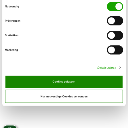
Einwilligungsauswahl
Teléfono:
Notwendig
03620280686
Handy:
Präferenzen
015232060013
Corres electrónico:
Statistiken
stefanbracke.sb@googlemail.com
SV-DOxS:
Marketing
Zuchtstätte auf SV-DOxS ansehen
Derzeit keine Welpen
Details zeigen
Cookies zulassen
Nur notwendige Cookies verwenden