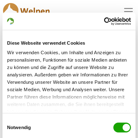
MENU
Diese Webseite verwendet Cookies
Zuchtstätte:
Wir verwenden Cookies, um Inhalte und Anzeigen zu
vom Vorpark
personalisieren, Funktionen für soziale Medien anbieten
zu können und die Zugriffe auf unsere Website zu
Gründungsdatum: 25.04.1978
analysieren. Außerdem geben wir Informationen zu Ihrer
Verwendung unserer Website an unsere Partner für
soziale Medien, Werbung und Analysen weiter. Unsere
Críador
Partner führen diese Informationen möglicherweise mit
Bernhard Rommeswinkel
weiteren Daten zusammen, die Sie ihnen bereitgestellt
Sandstr. 7
haben oder die sie im Rahmen Ihrer Nutzung der Dienste
48249 Dülmen
gesammelt haben. Sie geben Einwilligung zu unseren
Einwilligungsauswahl
Kontakt
Cookies, wenn Sie unsere Webseite weiterhin nutzen.
Notwendig
SV-DOxS: