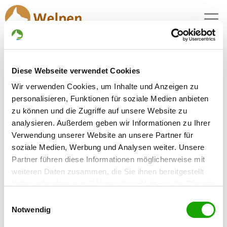
MENU
Diese Webseite verwendet Cookies
Zuchtstätte:
Wir verwenden Cookies, um Inhalte und Anzeigen zu
vom Verler Leben
personalisieren, Funktionen für soziale Medien anbieten
zu können und die Zugriffe auf unsere Website zu
Gründungsdatum: 06.12.2010
analysieren. Außerdem geben wir Informationen zu Ihrer
Verwendung unserer Website an unsere Partner für
soziale Medien, Werbung und Analysen weiter. Unsere
Críador
Partner führen diese Informationen möglicherweise mit
Jens Lauströer
weiteren Daten zusammen, die Sie ihnen bereitgestellt
Bleiweg 8
haben oder die sie im Rahmen Ihrer Nutzung der Dienste
33415 Verl
gesammelt haben. Sie geben Einwilligung zu unseren
Einwilligungsauswahl
Kontakt
Cookies, wenn Sie unsere Webseite weiterhin nutzen.
Notwendig
SV-DOxS: