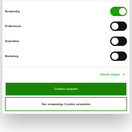
01711452497
Einwilligungsauswahl
Corres electrónico:
Notwendig
born-holger@t-online.de
SV-DOxS:
Präferenzen
Zuchtstätte auf SV-DOxS ansehen
Statistiken
Anschrift der Zuchtstätte
Holger Born
Marketing
Lindenweg 1
35088 Dodenau
Details zeigen
Derzeit keine Welpen
Cookies zulassen
Nur notwendige Cookies verwenden