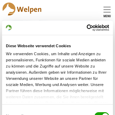
MENU
Zuchtstätte:
Diese Webseite verwendet Cookies
vom Kalten Brook
Wir verwenden Cookies, um Inhalte und Anzeigen zu
Gründungsdatum: 19.03.2007
personalisieren, Funktionen für soziale Medien anbieten
zu können und die Zugriffe auf unsere Website zu
analysieren. Außerdem geben wir Informationen zu Ihrer
Críador
Verwendung unserer Website an unsere Partner für
Christine Becker
soziale Medien, Werbung und Analysen weiter. Unsere
Nr. 8/An der Bahn 4
Partner führen diese Informationen möglicherweise mit
23996 Wendisch-Rambow
weiteren Daten zusammen, die Sie ihnen bereitgestellt
haben oder die sie im Rahmen Ihrer Nutzung der Dienste
Kontakt
gesammelt haben. Sie geben Einwilligung zu unseren
Einwilligungsauswahl
Teléfono: