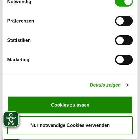
Cookies, wenn Sie unsere Webseite weiterhin nutzen.
Notwendig
038423240
Corres electrónico:
becker-wendisch@t-online.de
Präferenzen
SV-DOxS:
Zuchtstätte auf SV-DOxS ansehen
Statistiken
Derzeit keine Welpen
Marketing
Details zeigen
Cookies zulassen
Nur notwendige Cookies verwenden