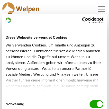
MENU
Zuchtstätte:
Diese Webseite verwendet Cookies
vom Höllenkrieger
Wir verwenden Cookies, um Inhalte und Anzeigen zu
personalisieren, Funktionen für soziale Medien anbieten
Gründungsdatum: 12.04.2022
zu können und die Zugriffe auf unsere Website zu
analysieren. Außerdem geben wir Informationen zu Ihrer
Verwendung unserer Website an unsere Partner für
Críador
soziale Medien, Werbung und Analysen weiter. Unsere
Ümit Aktas
Partner führen diese Informationen möglicherweise mit
Schustergasse 7
weiteren Daten zusammen, die Sie ihnen bereitgestellt
79650 Schopfheim
haben oder die sie im Rahmen Ihrer Nutzung der Dienste
gesammelt haben. Sie geben Einwilligung zu unseren
Kontakt
Einwilligungsauswahl
Cookies, wenn Sie unsere Webseite weiterhin nutzen.
Notwendig
Teléfono: