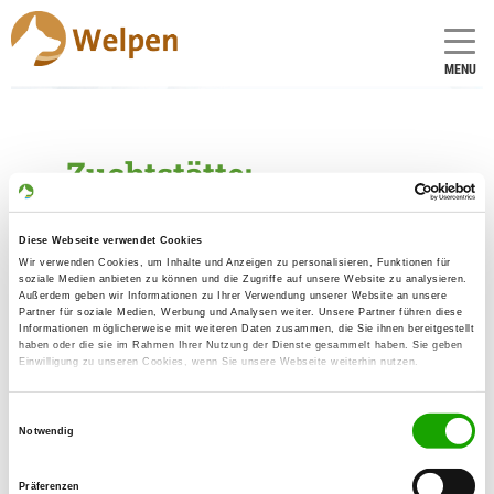
MENU
Zuchtstätte:
vom Haus Rabeneck
Diese Webseite verwendet Cookies
Gründungsdatum: 12.02.2013
Wir verwenden Cookies, um Inhalte und Anzeigen zu personalisieren, Funktionen für
soziale Medien anbieten zu können und die Zugriffe auf unsere Website zu analysieren.
Außerdem geben wir Informationen zu Ihrer Verwendung unserer Website an unsere
Partner für soziale Medien, Werbung und Analysen weiter. Unsere Partner führen diese
Críador
Informationen möglicherweise mit weiteren Daten zusammen, die Sie ihnen bereitgestellt
haben oder die sie im Rahmen Ihrer Nutzung der Dienste gesammelt haben. Sie geben
Volker Rabeneck
Einwilligung zu unseren Cookies, wenn Sie unsere Webseite weiterhin nutzen.
Lipperoder Str. 7
59555 Lippstadt
Einwilligungsauswahl
Notwendig
Kontakt
SV-DOxS:
Präferenzen