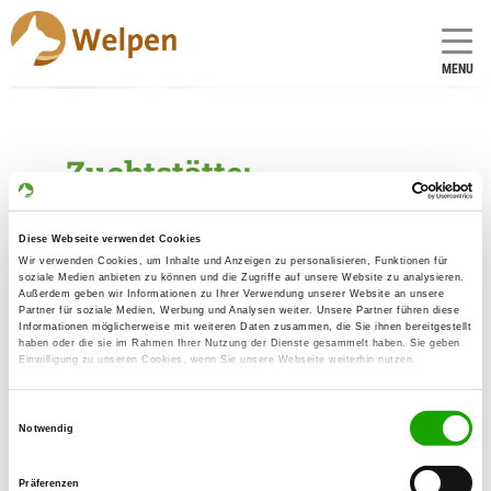
MENU
Zuchtstätte:
vom Grenzrasen
Diese Webseite verwendet Cookies
Gründungsdatum: 23.09.1981
Wir verwenden Cookies, um Inhalte und Anzeigen zu personalisieren, Funktionen für
soziale Medien anbieten zu können und die Zugriffe auf unsere Website zu analysieren.
Außerdem geben wir Informationen zu Ihrer Verwendung unserer Website an unsere
Partner für soziale Medien, Werbung und Analysen weiter. Unsere Partner führen diese
Críador
Informationen möglicherweise mit weiteren Daten zusammen, die Sie ihnen bereitgestellt
haben oder die sie im Rahmen Ihrer Nutzung der Dienste gesammelt haben. Sie geben
Artur Stark
Einwilligung zu unseren Cookies, wenn Sie unsere Webseite weiterhin nutzen.
Ringstr. 14
99734 Nordhausen-Hesserode
Einwilligungsauswahl
Notwendig
Kontakt
SV-DOxS:
Präferenzen