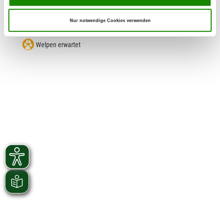
Mein Ziel sind gesunde, wesenstarke und
arbeitsfreudige Hunde zu züchten.
Nur notwendige Cookies verwenden
Welpen erwartet