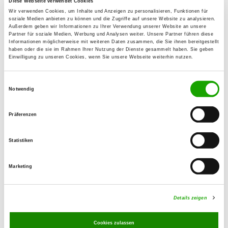
Diese Webseite verwendet Cookies
+49 3921 726343
Wir verwenden Cookies, um Inhalte und Anzeigen zu personalisieren, Funktionen für
soziale Medien anbieten zu können und die Zugriffe auf unsere Website zu analysieren.
Handy:
Außerdem geben wir Informationen zu Ihrer Verwendung unserer Website an unsere
+49 176 23290787
Partner für soziale Medien, Werbung und Analysen weiter. Unsere Partner führen diese
Informationen möglicherweise mit weiteren Daten zusammen, die Sie ihnen bereitgestellt
Corres electrónico:
haben oder die sie im Rahmen Ihrer Nutzung der Dienste gesammelt haben. Sie geben
info@gaunereck.de
Einwilligung zu unseren Cookies, wenn Sie unsere Webseite weiterhin nutzen.
SV-DOxS:
Zuchtstätte auf SV-DOxS ansehen
Einwilligungsauswahl
Notwendig
Anschrift der Zuchtstätte
Präferenzen
Bernick
Im Winkel 18
39288 Burg
Statistiken
Marketing
Der Zwinger Gaunereck des Deutschen
Schäferhundes gibt es seit den 70er
Jahren. Erster Züchter war Detlef
Details zeigen
Hasenkrug und dann habe ich 2004 den
Zwingernamen von ihm übernommen.
Cookies zulassen