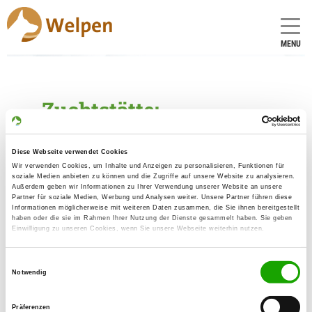
MENU
Zuchtstätte:
vom Burger Deich
Diese Webseite verwendet Cookies
Gründungsdatum: 13.12.2010
Wir verwenden Cookies, um Inhalte und Anzeigen zu personalisieren, Funktionen für
soziale Medien anbieten zu können und die Zugriffe auf unsere Website zu analysieren.
Außerdem geben wir Informationen zu Ihrer Verwendung unserer Website an unsere
Partner für soziale Medien, Werbung und Analysen weiter. Unsere Partner führen diese
Críador
Informationen möglicherweise mit weiteren Daten zusammen, die Sie ihnen bereitgestellt
haben oder die sie im Rahmen Ihrer Nutzung der Dienste gesammelt haben. Sie geben
Thomas Nickel
Einwilligung zu unseren Cookies, wenn Sie unsere Webseite weiterhin nutzen.
Grambkermoorer Landstr. 3 D
28719 Bremen
Einwilligungsauswahl
Notwendig
Kontakt
SV-DOxS:
Präferenzen