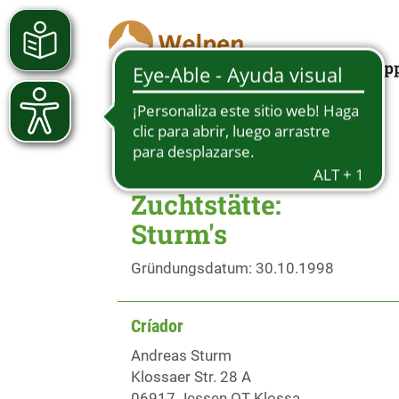
Looking for a pup
Zuchtstätte:
Sturm's
Gründungsdatum: 30.10.1998
Críador
Andreas Sturm
Klossaer Str. 28 A
06917 Jessen OT Klossa