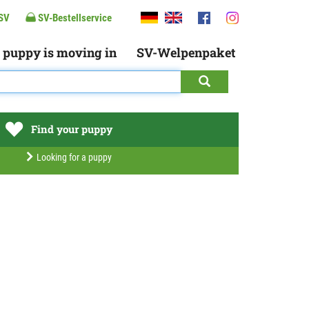
SV
SV-Bestellservice
 puppy is moving in
SV-Welpenpaket
Find your puppy
Looking for a puppy