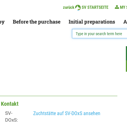
zurück
SV STARTSEITE
MY 
py
Before the purchase
Initial preparations
A
Kontakt
SV-
Zuchtstätte auf SV-DOxS ansehen
DOxS: