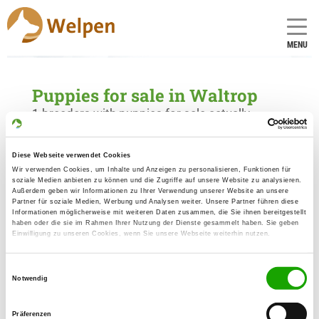
MENU
Puppies for sale in Waltrop
1 breeders with puppies for sale actually
Kennel: von der Friedrichskluft
Diese Webseite verwendet Cookies
Wir verwenden Cookies, um Inhalte und Anzeigen zu personalisieren, Funktionen für
Böttcher Str. 13
soziale Medien anbieten zu können und die Zugriffe auf unsere Website zu analysieren.
Details
45731 Waltrop
Außerdem geben wir Informationen zu Ihrer Verwendung unserer Website an unsere
Partner für soziale Medien, Werbung und Analysen weiter. Unsere Partner führen diese
Informationen möglicherweise mit weiteren Daten zusammen, die Sie ihnen bereitgestellt
Puppies for sale
haben oder die sie im Rahmen Ihrer Nutzung der Dienste gesammelt haben. Sie geben
Einwilligung zu unseren Cookies, wenn Sie unsere Webseite weiterhin nutzen.
Einwilligungsauswahl
Notwendig
Präferenzen