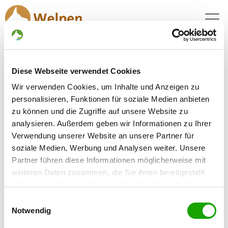
MENU
Puppies for sale in
Diese Webseite verwendet Cookies
0 breeders with puppies for sale actually
Wir verwenden Cookies, um Inhalte und Anzeigen zu
personalisieren, Funktionen für soziale Medien anbieten
zu können und die Zugriffe auf unsere Website zu
analysieren. Außerdem geben wir Informationen zu Ihrer
Verwendung unserer Website an unsere Partner für
soziale Medien, Werbung und Analysen weiter. Unsere
Partner führen diese Informationen möglicherweise mit
weiteren Daten zusammen, die Sie ihnen bereitgestellt
haben oder die sie im Rahmen Ihrer Nutzung der Dienste
gesammelt haben. Sie geben Einwilligung zu unseren
Einwilligungsauswahl
Cookies, wenn Sie unsere Webseite weiterhin nutzen.
Notwendig