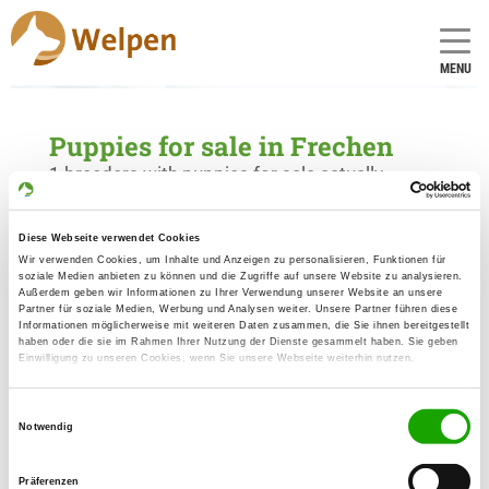
MENU
Puppies for sale in Frechen
1 breeders with puppies for sale actually
Kennel: von der Grafschaft Mark
Diese Webseite verwendet Cookies
Wir verwenden Cookies, um Inhalte und Anzeigen zu personalisieren, Funktionen für
Lessingstr. 1
soziale Medien anbieten zu können und die Zugriffe auf unsere Website zu analysieren.
Details
50226 Frechen
Außerdem geben wir Informationen zu Ihrer Verwendung unserer Website an unsere
Partner für soziale Medien, Werbung und Analysen weiter. Unsere Partner führen diese
Informationen möglicherweise mit weiteren Daten zusammen, die Sie ihnen bereitgestellt
Puppies for sale
haben oder die sie im Rahmen Ihrer Nutzung der Dienste gesammelt haben. Sie geben
Einwilligung zu unseren Cookies, wenn Sie unsere Webseite weiterhin nutzen.
Einwilligungsauswahl
Notwendig
Präferenzen