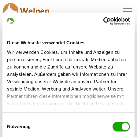
MENU
Puppies for sale in
Diese Webseite verwendet Cookies
0 breeders with puppies for sale actually
Wir verwenden Cookies, um Inhalte und Anzeigen zu
personalisieren, Funktionen für soziale Medien anbieten
zu können und die Zugriffe auf unsere Website zu
analysieren. Außerdem geben wir Informationen zu Ihrer
Verwendung unserer Website an unsere Partner für
soziale Medien, Werbung und Analysen weiter. Unsere
Partner führen diese Informationen möglicherweise mit
weiteren Daten zusammen, die Sie ihnen bereitgestellt
haben oder die sie im Rahmen Ihrer Nutzung der Dienste
gesammelt haben. Sie geben Einwilligung zu unseren
Einwilligungsauswahl
Cookies, wenn Sie unsere Webseite weiterhin nutzen.
Notwendig