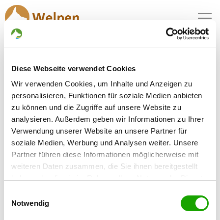
MENU
Puppies for sale in Bruchköbel
Diese Webseite verwendet Cookies
1 breeders with puppies for sale actually
Wir verwenden Cookies, um Inhalte und Anzeigen zu
personalisieren, Funktionen für soziale Medien anbieten
zu können und die Zugriffe auf unsere Website zu
Kennel: von der Rosenhecke
analysieren. Außerdem geben wir Informationen zu Ihrer
Franz-Liszt-Str. 4
Details
Verwendung unserer Website an unsere Partner für
63486 Bruchköbel
soziale Medien, Werbung und Analysen weiter. Unsere
Puppies for sale
Partner führen diese Informationen möglicherweise mit
weiteren Daten zusammen, die Sie ihnen bereitgestellt
haben oder die sie im Rahmen Ihrer Nutzung der Dienste
gesammelt haben. Sie geben Einwilligung zu unseren
Einwilligungsauswahl
Cookies, wenn Sie unsere Webseite weiterhin nutzen.
Notwendig