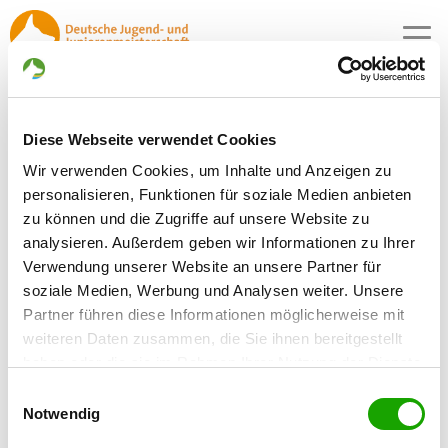
MENU
Bildergalerie 2026
Diese Webseite verwendet Cookies
Wir verwenden Cookies, um Inhalte und Anzeigen zu
personalisieren, Funktionen für soziale Medien anbieten
zu können und die Zugriffe auf unsere Website zu
1-0 (0)
analysieren. Außerdem geben wir Informationen zu Ihrer
Verwendung unserer Website an unsere Partner für
soziale Medien, Werbung und Analysen weiter. Unsere
Partner führen diese Informationen möglicherweise mit
weiteren Daten zusammen, die Sie ihnen bereitgestellt
haben oder die sie im Rahmen Ihrer Nutzung der Dienste
gesammelt haben. Sie geben Einwilligung zu unseren
Einwilligungsauswahl
Cookies, wenn Sie unsere Webseite weiterhin nutzen.
Notwendig