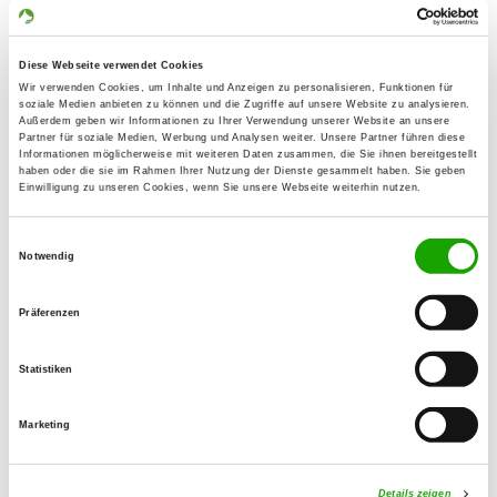
Details
08606 Triebel/OT Blosenberg
Currently no puppies for sale
Diese Webseite verwendet Cookies
Wir verwenden Cookies, um Inhalte und Anzeigen zu personalisieren, Funktionen für
soziale Medien anbieten zu können und die Zugriffe auf unsere Website zu analysieren.
Kennel: von den zwölf Apostel
Außerdem geben wir Informationen zu Ihrer Verwendung unserer Website an unsere
Partner für soziale Medien, Werbung und Analysen weiter. Unsere Partner führen diese
Heinersberg 14
Informationen möglicherweise mit weiteren Daten zusammen, die Sie ihnen bereitgestellt
Details
haben oder die sie im Rahmen Ihrer Nutzung der Dienste gesammelt haben. Sie geben
96365 Nordhalben
Einwilligung zu unseren Cookies, wenn Sie unsere Webseite weiterhin nutzen.
Currently no puppies for sale
Einwilligungsauswahl
Notwendig
Kennel: vom Haus Weisheit
Präferenzen
Markersreuth 13
Details
95213 Münchberg
Statistiken
Currently no puppies for sale
Marketing
Kennel: von der guten Freundschaft
Gahma 76
Details zeigen