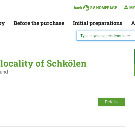
back
SV HOMEPAGE
MY
py
Before the purchase
Initial preparations
A
 locality of Schkölen
ound
Details