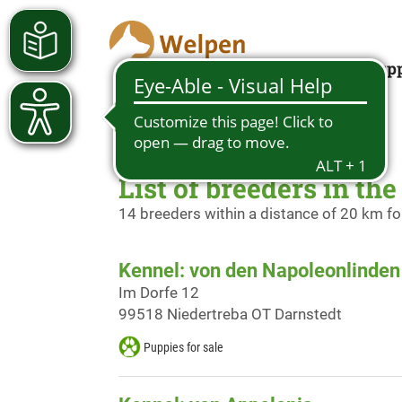
Looking for a pup
List of breeders in the
14 breeders within a distance of 20 km f
Kennel: von den Napoleonlinden
Im Dorfe 12
99518 Niedertreba OT Darnstedt
Puppies for sale