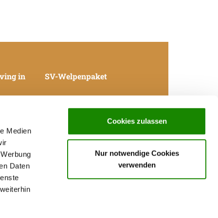
ving in
SV-Welpenpaket
Cookies zulassen
le Medien
Data Privacy declaration
Contact
ir
Imprint
Nur notwendige Cookies
, Werbung
GTC
verwenden
ren Daten
Local groups in germany
ienste
Breeders in germany
weiterhin
Puppies for sale in germany