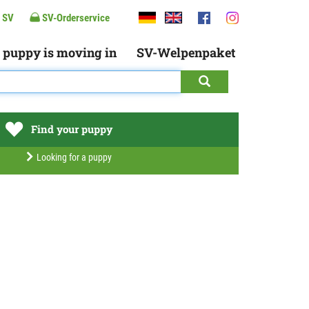
 SV
SV-Orderservice
 puppy is moving in
SV-Welpenpaket
Find your puppy
Looking for a puppy