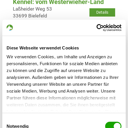
Kennel: vom Westerwieher-Land
Laßheider Weg 53
Details
33699 Bielefeld
Currently no puppies for sale
Kennel: vom Königsberger Hof
Diese Webseite verwendet Cookies
Bibrastr. 5
Details
Wir verwenden Cookies, um Inhalte und Anzeigen zu
36358 Herbstein
personalisieren, Funktionen für soziale Medien anbieten
Currently no puppies for sale
zu können und die Zugriffe auf unsere Website zu
analysieren. Außerdem geben wir Informationen zu Ihrer
Verwendung unserer Website an unsere Partner für
Kennel: von der kleinen schwarzen
soziale Medien, Werbung und Analysen weiter. Unsere
Hexe
Partner führen diese Informationen möglicherweise mit
Ziegeleistr. 19
weiteren Daten zusammen, die Sie ihnen bereitgestellt
Details
33397 Rietberg
haben oder die sie im Rahmen Ihrer Nutzung der Dienste
gesammelt haben. Sie geben Einwilligung zu unseren
Currently no puppies for sale
Einwilligungsauswahl
Cookies, wenn Sie unsere Webseite weiterhin nutzen.
Notwendig