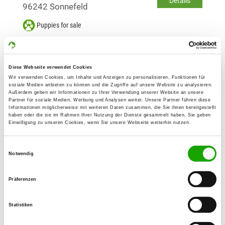
Details
96242 Sonnefeld
Puppies for sale
Kennel: von der Plassenburg
Diese Webseite verwendet Cookies
Forstlahmer Str. 56
Details
Wir verwenden Cookies, um Inhalte und Anzeigen zu personalisieren, Funktionen für
95326 Kulmbach
soziale Medien anbieten zu können und die Zugriffe auf unsere Website zu analysieren.
Außerdem geben wir Informationen zu Ihrer Verwendung unserer Website an unsere
Puppies expected
Partner für soziale Medien, Werbung und Analysen weiter. Unsere Partner führen diese
Informationen möglicherweise mit weiteren Daten zusammen, die Sie ihnen bereitgestellt
haben oder die sie im Rahmen Ihrer Nutzung der Dienste gesammelt haben. Sie geben
Einwilligung zu unseren Cookies, wenn Sie unsere Webseite weiterhin nutzen.
Kennel: vom Universalgedanken
Eisenweg 6
Einwilligungsauswahl
Details
Notwendig
96332 Pressig
Currently no puppies for sale
Präferenzen
Statistiken
Kennel: von der schwarzen Irma
Birkenleite 15