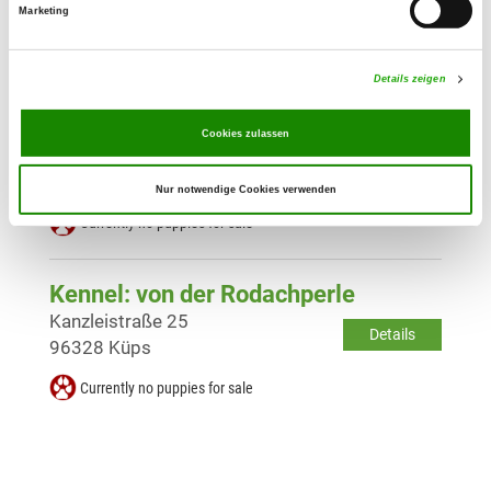
Details
Marketing
96242 Sonnefeld
Currently no puppies for sale
Details zeigen
Kennel: vom Coburger Rosengarten
Cookies zulassen
Angerstr. 4
Details
96472 Rödental
Nur notwendige Cookies verwenden
Currently no puppies for sale
Kennel: von der Rodachperle
Kanzleistraße 25
Details
96328 Küps
Currently no puppies for sale