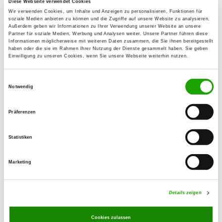
Kennel: vom Kathscho
Diese Webseite verwendet Cookies
Marienstr. 19
Wir verwenden Cookies, um Inhalte und Anzeigen zu personalisieren, Funktionen für
Details
soziale Medien anbieten zu können und die Zugriffe auf unsere Website zu analysieren.
47661 Issum
Außerdem geben wir Informationen zu Ihrer Verwendung unserer Website an unsere
Partner für soziale Medien, Werbung und Analysen weiter. Unsere Partner führen diese
Informationen möglicherweise mit weiteren Daten zusammen, die Sie ihnen bereitgestellt
Currently no puppies for sale
haben oder die sie im Rahmen Ihrer Nutzung der Dienste gesammelt haben. Sie geben
Einwilligung zu unseren Cookies, wenn Sie unsere Webseite weiterhin nutzen.
Kennel: von der Bendheide
Einwilligungsauswahl
Franzstr. 17 B
Notwendig
Details
47475 Kamp-Lintfort
Präferenzen
Currently no puppies for sale
Statistiken
Kennel: vom Arabischen Feuer
Perricher Kirchweg 7A
Marketing
Details
46487 Wesel
Currently no puppies for sale
Details zeigen
Cookies zulassen