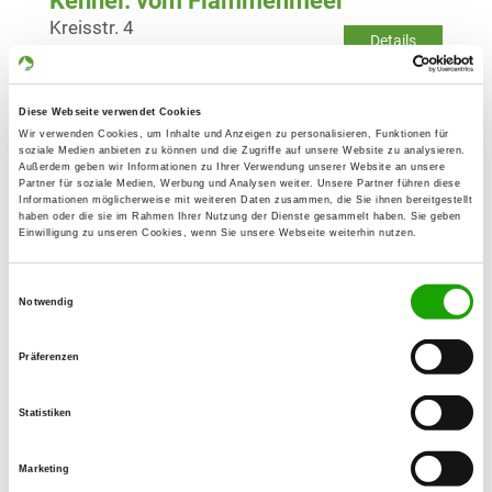
Kennel: vom Flammenmeer
Kreisstr. 4
Details
91462 Dachsbach
Currently no puppies for sale
Diese Webseite verwendet Cookies
Wir verwenden Cookies, um Inhalte und Anzeigen zu personalisieren, Funktionen für
soziale Medien anbieten zu können und die Zugriffe auf unsere Website zu analysieren.
Kennel: von der Claudinenburg
Außerdem geben wir Informationen zu Ihrer Verwendung unserer Website an unsere
Partner für soziale Medien, Werbung und Analysen weiter. Unsere Partner führen diese
Fernabrünster Str. 27
Informationen möglicherweise mit weiteren Daten zusammen, die Sie ihnen bereitgestellt
Details
90613 Großhabersdorf
haben oder die sie im Rahmen Ihrer Nutzung der Dienste gesammelt haben. Sie geben
Einwilligung zu unseren Cookies, wenn Sie unsere Webseite weiterhin nutzen.
Currently no puppies for sale
Einwilligungsauswahl
Notwendig
Kennel: vom Herzogenauracher-
Schloß
Präferenzen
Kleinneuses 7
Details
91315 Höchstadt
Statistiken
Currently no puppies for sale
Marketing