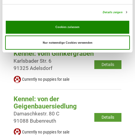
Kennel: vom Richtersgraben
Details zeigen
Buchenweg 3
Details
91489 Wilhelmsdorf
Cookies zulassen
Currently no puppies for sale
Nur notwendige Cookies verwenden
Kennel: vom Glinkergraben
Karlsbader Str. 6
Details
91325 Adelsdorf
Currently no puppies for sale
Kennel: von der
Geigenbauersiedlung
Damaschkestr. 80 C
Details
91088 Bubenreuth
Currently no puppies for sale