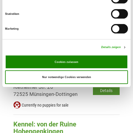
Details
88441 Mittelbiberach
Statistiken
Currently no puppies for sale
Marketing
Kennel: vom Sonnenbühler Land
Schloßstr. 13
Details
Details zeigen
72820 Sonnenbühl
Currently no puppies for sale
Cookies zulassen
Nur notwendige Cookies verwenden
Kennel: von MaKeRa
Rietheimer Str. 26
Details
72525 Münsingen-Dottingen
Currently no puppies for sale
Kennel: von der Ruine
Hohengenkingen