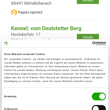
Details
88441 Mittelbiberach
Puppies expected
Kennel: vom Deutstetter Berg
Hochdorfstr. 17
Details
72519 Veringenstadt
Puppies expected
Diese Webseite verwendet Cookies
Wir verwenden Cookies, um Inhalte und Anzeigen zu personalisieren, Funktionen für
soziale Medien anbieten zu können und die Zugriffe auf unsere Website zu analysieren.
Kennel: vom Freudental
Außerdem geben wir Informationen zu Ihrer Verwendung unserer Website an unsere
Goethestr. 10
Partner für soziale Medien, Werbung und Analysen weiter. Unsere Partner führen diese
Details
Informationen möglicherweise mit weiteren Daten zusammen, die Sie ihnen bereitgestellt
88422 Oggelshausen
haben oder die sie im Rahmen Ihrer Nutzung der Dienste gesammelt haben. Sie geben
Einwilligung zu unseren Cookies, wenn Sie unsere Webseite weiterhin nutzen.
Currently no puppies for sale
Einwilligungsauswahl
Notwendig
Kennel: von der Rotbach-Quelle
Am Hang 10
Präferenzen