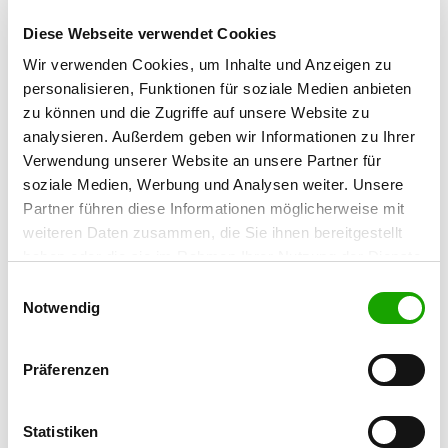
Kennel: vom Campus
Diese Webseite verwendet Cookies
Hallesche Str. 47
Details
Wir verwenden Cookies, um Inhalte und Anzeigen zu
06388 Gröbzig
personalisieren, Funktionen für soziale Medien anbieten
Currently no puppies for sale
zu können und die Zugriffe auf unsere Website zu
analysieren. Außerdem geben wir Informationen zu Ihrer
Verwendung unserer Website an unsere Partner für
Kennel: vom Sauloch
soziale Medien, Werbung und Analysen weiter. Unsere
Topfmarkt 18
Details
Partner führen diese Informationen möglicherweise mit
06249 Mücheln
weiteren Daten zusammen, die Sie ihnen bereitgestellt
Currently no puppies for sale
haben oder die sie im Rahmen Ihrer Nutzung der Dienste
gesammelt haben. Sie geben Einwilligung zu unseren
Einwilligungsauswahl
Cookies, wenn Sie unsere Webseite weiterhin nutzen.
Notwendig
Kennel: vom alten Spital
Neue Gartenstr. 7
Details
06369 Görzig
Präferenzen
Currently no puppies for sale
Statistiken