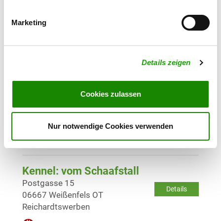
Kennel: von der schwarzen
Teufelsmühle
Marketing
An der Geistpromenade 49
Details
06268 Querfurt
Details zeigen
Currently no puppies for sale
Cookies zulassen
Kennel: vom Gröster Steinberg
Hauptstr. 4
Details
06632 Gröst
Nur notwendige Cookies verwenden
Currently no puppies for sale
Kennel: vom Schaafstall
Postgasse 15
Details
06667 Weißenfels OT
Reichardtswerben