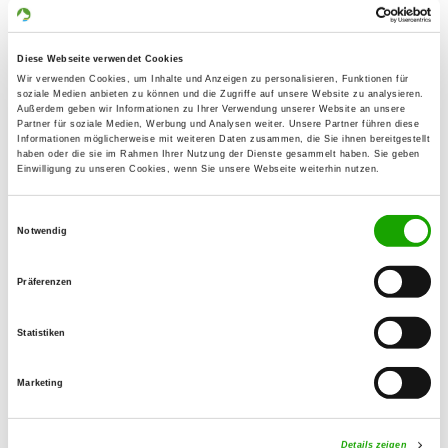
Details
36088 Hünfeld
Puppies expected
Diese Webseite verwendet Cookies
Wir verwenden Cookies, um Inhalte und Anzeigen zu personalisieren, Funktionen für
soziale Medien anbieten zu können und die Zugriffe auf unsere Website zu analysieren.
Kennel: vom Basaltschloss
Außerdem geben wir Informationen zu Ihrer Verwendung unserer Website an unsere
Partner für soziale Medien, Werbung und Analysen weiter. Unsere Partner führen diese
Am Herrngarten 10
Informationen möglicherweise mit weiteren Daten zusammen, die Sie ihnen bereitgestellt
Details
haben oder die sie im Rahmen Ihrer Nutzung der Dienste gesammelt haben. Sie geben
36341 Lauterbach
Einwilligung zu unseren Cookies, wenn Sie unsere Webseite weiterhin nutzen.
Currently no puppies for sale
Einwilligungsauswahl
Notwendig
Kennel: vom Haus Zigan
Präferenzen
Am Eichhölzchen 13
Details
36391 Sinntal
Statistiken
Currently no puppies for sale
Marketing
Kennel: vom Siegerherz
Königstr. 11
Details zeigen