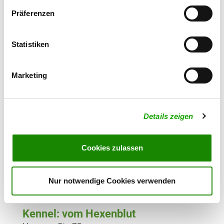
Werkloh 17
Details
44357 Dortmund
Präferenzen
Currently no puppies for sale
Statistiken
Kennel: vom Haus Tambo
Dünnebecke 101
Marketing
Details
44388 Dortmund
Currently no puppies for sale
Details zeigen
Kennel: Falan's
Cookies zulassen
Lünener Str. 217
Details
59368 Werne
Nur notwendige Cookies verwenden
Currently no puppies for sale
Kennel: vom Hexenblut