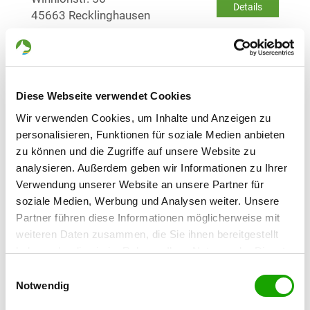
Details
45663 Recklinghausen
Currently no puppies for sale
Kennel: von Fidelius
Diese Webseite verwendet Cookies
Klostermannstr. 7 A
Details
Wir verwenden Cookies, um Inhalte und Anzeigen zu
44809 Bochum
personalisieren, Funktionen für soziale Medien anbieten
Currently no puppies for sale
zu können und die Zugriffe auf unsere Website zu
analysieren. Außerdem geben wir Informationen zu Ihrer
Verwendung unserer Website an unsere Partner für
Kennel: vom Wannebachtal
soziale Medien, Werbung und Analysen weiter. Unsere
Wörthstr. 34
Details
Partner führen diese Informationen möglicherweise mit
44149 Dortmund
weiteren Daten zusammen, die Sie ihnen bereitgestellt
Currently no puppies for sale
haben oder die sie im Rahmen Ihrer Nutzung der Dienste
gesammelt haben. Sie geben Einwilligung zu unseren
Einwilligungsauswahl
Cookies, wenn Sie unsere Webseite weiterhin nutzen.
Notwendig
Kennel: von Bödefeld