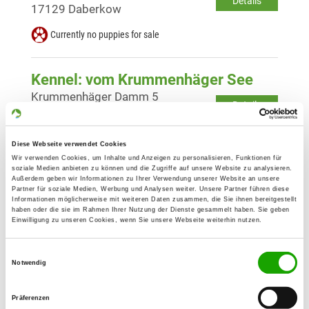
Details
17129 Daberkow
Currently no puppies for sale
Kennel: vom Krummenhäger See
Krummenhäger Damm 5
Details
18442 Negast
Currently no puppies for sale
Diese Webseite verwendet Cookies
Wir verwenden Cookies, um Inhalte und Anzeigen zu personalisieren, Funktionen für
soziale Medien anbieten zu können und die Zugriffe auf unsere Website zu analysieren.
Kennel: vom Mecklenburger Wolf
Außerdem geben wir Informationen zu Ihrer Verwendung unserer Website an unsere
Partner für soziale Medien, Werbung und Analysen weiter. Unsere Partner führen diese
Wendfeld 8 d
Informationen möglicherweise mit weiteren Daten zusammen, die Sie ihnen bereitgestellt
Details
haben oder die sie im Rahmen Ihrer Nutzung der Dienste gesammelt haben. Sie geben
18190 Sanitz
Einwilligung zu unseren Cookies, wenn Sie unsere Webseite weiterhin nutzen.
Currently no puppies for sale
Einwilligungsauswahl
Notwendig
Kennel: von der Aalbude
Präferenzen
Dorfstr. 106