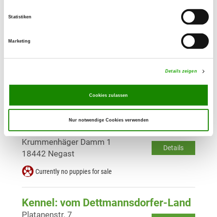
Details
17111 Schönfeld
Statistiken
Currently no puppies for sale
Marketing
Kennel: vom Greifswalder Stadtrand
Heinrich-Heine-Str. 59
Details zeigen
Details
17489 Greifswald
Cookies zulassen
Currently no puppies for sale
Nur notwendige Cookies verwenden
Kennel: vom Rügenblick
Krummenhäger Damm 1
Details
18442 Negast
Currently no puppies for sale
Kennel: vom Dettmannsdorfer-Land
Platanenstr. 7