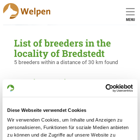
MENU
List of breeders in the
locality of Bredstedt
5 breeders within a distance of 30 km found
Kennel: vom Niehuser See
Dorflücken 4
Details
24994 Osterby
Currently no puppies for sale
Diese Webseite verwendet Cookies
Wir verwenden Cookies, um Inhalte und Anzeigen zu
personalisieren, Funktionen für soziale Medien anbieten
Kennel: von der Westerheide
zu können und die Zugriffe auf unsere Website zu
Karlsmark 5