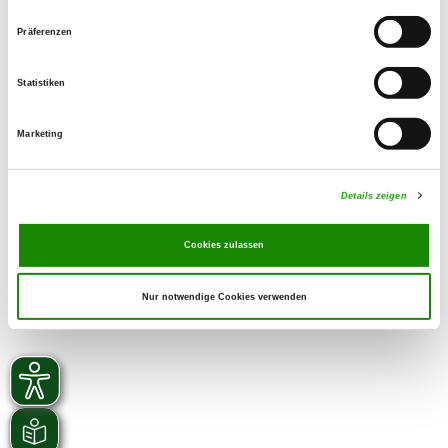
015772594303
Präferenzen
eMail:
von-der-Hohl@hotmail.de
Statistiken
SV-DOxS:
Watch the kennel on SV-DOxS
Marketing
Currently no puppies for sale
Details zeigen
Cookies zulassen
Nur notwendige Cookies verwenden