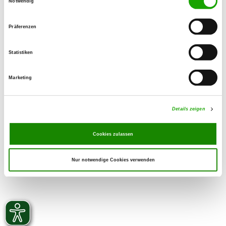
Notwendig
01626477173
SV-DOxS:
Präferenzen
Watch the kennel on SV-DOxS
Address of the kennel
Statistiken
Schmoner Straße 1
06268 Barnstädt
Marketing
Currently no puppies for sale
Details zeigen
Cookies zulassen
Nur notwendige Cookies verwenden