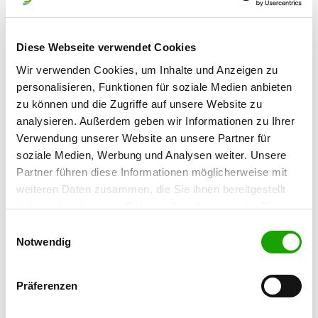
+491738259221
eMail:
iseelig@gmx.de
Diese Webseite verwendet Cookies
SV-DOxS:
Wir verwenden Cookies, um Inhalte und Anzeigen zu
Watch the kennel on SV-DOxS
personalisieren, Funktionen für soziale Medien anbieten
Address of the kennel
zu können und die Zugriffe auf unsere Website zu
analysieren. Außerdem geben wir Informationen zu Ihrer
Isabell Seelig
Verwendung unserer Website an unsere Partner für
Eichgasse 3
soziale Medien, Werbung und Analysen weiter. Unsere
04552 Borna
Partner führen diese Informationen möglicherweise mit
weiteren Daten zusammen, die Sie ihnen bereitgestellt
Bereits in früher Jugend waren Hunde mein
haben oder die sie im Rahmen Ihrer Nutzung der Dienste
Hobby, nehmen heute einen wichtigen Platz
gesammelt haben. Sie geben Einwilligung zu unseren
Einwilligungsauswahl
in meinem Leben ein.
Cookies, wenn Sie unsere Webseite weiterhin nutzen.
Notwendig
Der Deutsche Schäferhund hat es mir
besonders angetan mit seinen
Präferenzen
Eigenschaften als Gebrauchs- und
Familienhund.