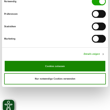
Notwendig
03477420847
Mobile:
Präferenzen
01637950848
eMail:
Statistiken
vogel.mr@gmx.de
SV-DOxS:
Marketing
Watch the kennel on SV-DOxS
Puppies expected
Details zeigen
Cookies zulassen
Nur notwendige Cookies verwenden