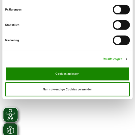
015906807301
Präferenzen
eMail:
kapbusch@onlinehome.de
Statistiken
SV-DOxS:
Watch the kennel on SV-DOxS
Marketing
Puppies expected
Details zeigen
Cookies zulassen
Nur notwendige Cookies verwenden