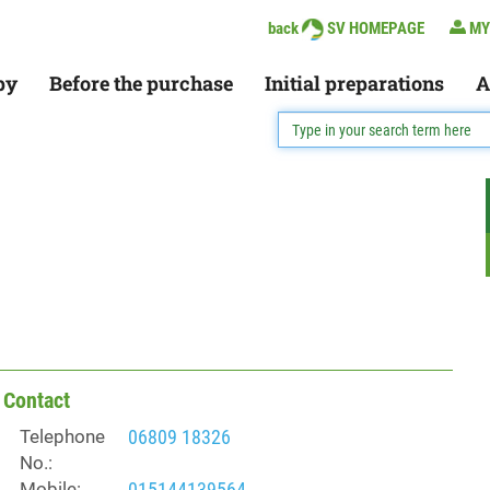
back
SV HOMEPAGE
MY
py
Before the purchase
Initial preparations
A
Contact
Telephone
06809 18326
No.:
Mobile:
015144139564