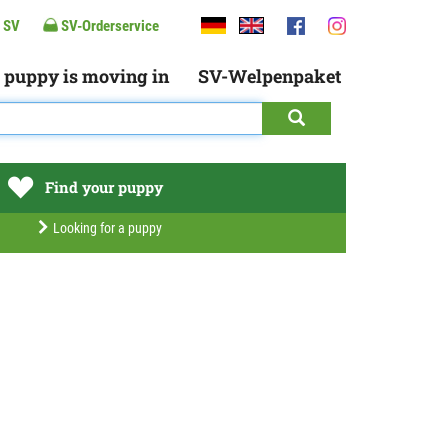
 SV
SV-Orderservice
 puppy is moving in
SV-Welpenpaket
Find your puppy
Looking for a puppy