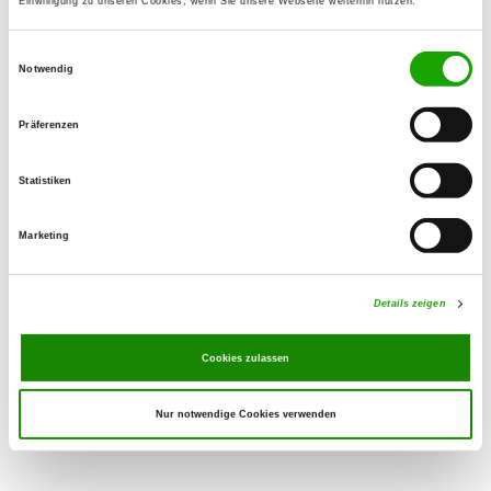
Einwilligung zu unseren Cookies, wenn Sie unsere Webseite weiterhin nutzen.
0176 20325619
Mobile:
Einwilligungsauswahl
017620325619
Notwendig
eMail:
n.erdman@mail.ru
Präferenzen
SV-DOxS:
Watch the kennel on SV-DOxS
Statistiken
Address of the kennel
Marketing
Natalja Erdmann
Alt Stahnsdorf 96
15859 Storkow (Mark)
Details zeigen
Puppies expected
Cookies zulassen
Nur notwendige Cookies verwenden