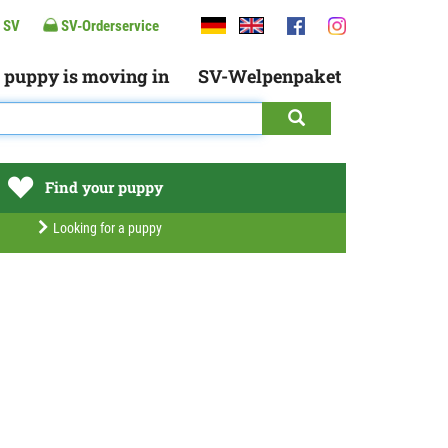
 SV
SV-Orderservice
 puppy is moving in
SV-Welpenpaket
Find your puppy
Looking for a puppy