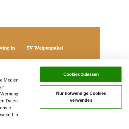
ving in
SV-Welpenpaket
Cookies zulassen
le Medien
Data Privacy declaration
Contact
ir
Imprint
Nur notwendige Cookies
, Werbung
GTC
verwenden
ren Daten
Local groups in germany
ienste
Breeders in germany
weiterhin
Puppies for sale in germany