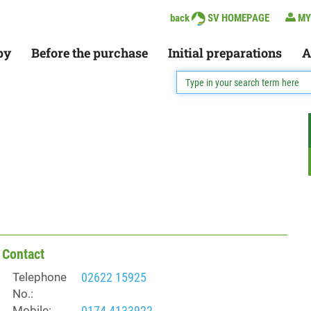
back
SV HOMEPAGE
MY
py
Before the purchase
Initial preparations
A
Contact
Telephone
02622 15925
No.:
Mobile:
0174 4133922