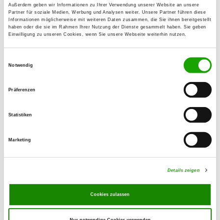
Außerdem geben wir Informationen zu Ihrer Verwendung unserer Website an unsere
Partner für soziale Medien, Werbung und Analysen weiter. Unsere Partner führen diese
Informationen möglicherweise mit weiteren Daten zusammen, die Sie ihnen bereitgestellt
haben oder die sie im Rahmen Ihrer Nutzung der Dienste gesammelt haben. Sie geben
Einwilligung zu unseren Cookies, wenn Sie unsere Webseite weiterhin nutzen.
Einwilligungsauswahl
WhatsApp‑Kanal der
Notwendig
Veranstaltung
Präferenzen
Alle aktuellen Informationen zur Veranstaltung
Statistiken
finden Sie im offiziellen WhatsApp‑Kanal.
Scannen Sie einfach den QR‑Code, um direkt
Marketing
beizutreten.
Details zeigen
Cookies zulassen
zurück zur Übersicht
Nur notwendige Cookies verwenden